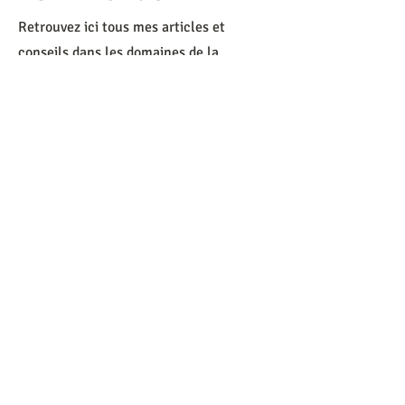
Retrouvez ici tous mes articles et
conseils dans les domaines de la
nutrition et la santé
RECETTES
Retrouvez ici mes recettes préférées