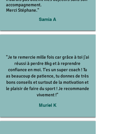
accompagnement.
Merci Stéphane."
Samia A
"Je te remercie mille fois car grâce à toi j'ai
réussi à perdre 8kg et à reprendre
confiance en moi. T'es un super coach ! Tu
as beaucoup de patience, tu donnes de très
bons conseils et surtout de la motivation et
le plaisir de faire du sport ! Je recommande
vivement !"
Muriel K