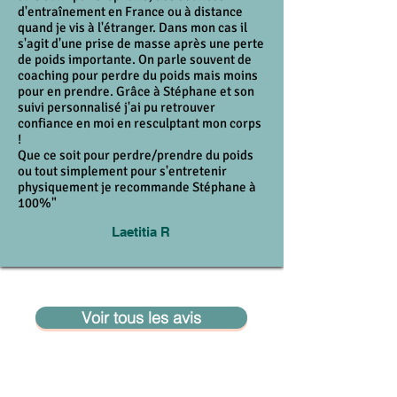
d'entraînement en France ou à distance
quand je vis à l'étranger. Dans mon cas il
s'agit d'une prise de masse après une perte
de poids importante. On parle souvent de
coaching pour perdre du poids mais moins
pour en prendre. Grâce à Stéphane et son
suivi personnalisé j'ai pu retrouver
confiance en moi en resculptant mon corps
!
Que ce soit pour perdre/prendre du poids
ou tout simplement pour s'entretenir
physiquement je recommande Stéphane à
100%"
Laetitia R
Voir tous les avis