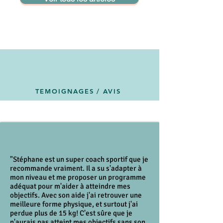
TEMOIGNAGES / AVIS
"Stéphane est un super coach sportif que je
recommande vraiment. Il a su s'adapter à
mon niveau et me proposer un programme
adéquat pour m'aider à atteindre mes
objectifs. Avec son aide j'ai retrouver une
meilleure forme physique, et surtout j'ai
perdue plus de 15 kg! C'est sûre que je
n'aurais pas atteint mes objectifs sans son